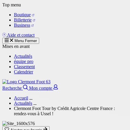
Aller
Top menu
au
Boutique
contenu
Billetterie
principal
Business
Aide et contact
Menu
Fermer
Mises en avant
Actualités
équipe pro
Classement
Calendrier
Recherche
Mon compte
Accueil
Actualités
Clermont Foot Tour by Crédit Agricole Centre France :
rendez-vous à Ussel !