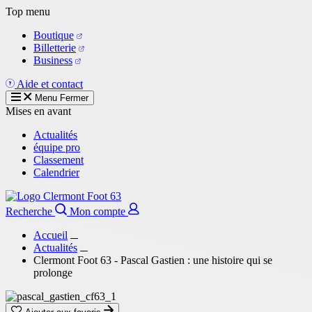
Aller
Top menu
au
Boutique
contenu
Billetterie
principal
Business
Aide et contact
Menu
Fermer
Mises en avant
Actualités
équipe pro
Classement
Calendrier
Recherche
Mon compte
Accueil
Actualités
Clermont Foot 63 - Pascal Gastien : une histoire qui se
prolonge