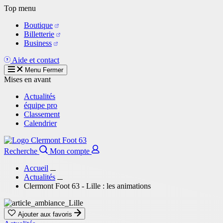
Aller
Top menu
au
Boutique
contenu
Billetterie
principal
Business
Aide et contact
Menu
Fermer
Mises en avant
Actualités
équipe pro
Classement
Calendrier
Recherche
Mon compte
Accueil
Actualités
Clermont Foot 63 - Lille : les animations
Ajouter aux favoris