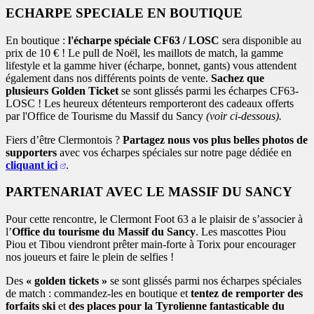
ECHARPE SPECIALE EN BOUTIQUE
En boutique :
l'écharpe spéciale CF63 / LOSC
sera disponible au
prix de 10 € ! Le pull de Noël, les maillots de match, la gamme
lifestyle et la gamme hiver (écharpe, bonnet, gants) vous attendent
également dans nos différents points de vente.
Sachez que
plusieurs Golden Ticket
se sont glissés parmi les écharpes CF63-
LOSC ! Les heureux détenteurs remporteront des cadeaux offerts
par l'Office de Tourisme du Massif du Sancy
(voir ci-dessous).
Fiers d’être Clermontois ?
Partagez nous vos plus belles photos de
supporters
avec vos écharpes spéciales sur notre page dédiée en
cliquant ici
.
PARTENARIAT AVEC LE MASSIF DU SANCY
Pour cette rencontre, le Clermont Foot 63 a le plaisir de s’associer à
l’
Office du tourisme du Massif du Sancy
. Les mascottes Piou
Piou et Tibou viendront prêter main-forte à Torix pour encourager
nos joueurs et faire le plein de selfies !
Des
« golden tickets »
se sont glissés parmi nos écharpes spéciales
de match : commandez-les en boutique et
tentez de remporter des
forfaits ski
et
des places pour la Tyrolienne fantasticable du