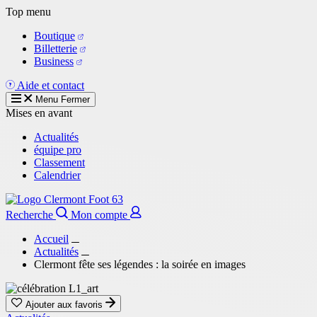
Aller
Top menu
au
Boutique
contenu
Billetterie
principal
Business
Aide et contact
Menu
Fermer
Mises en avant
Actualités
équipe pro
Classement
Calendrier
Recherche
Mon compte
Accueil
Actualités
Clermont fête ses légendes : la soirée en images
Ajouter aux favoris