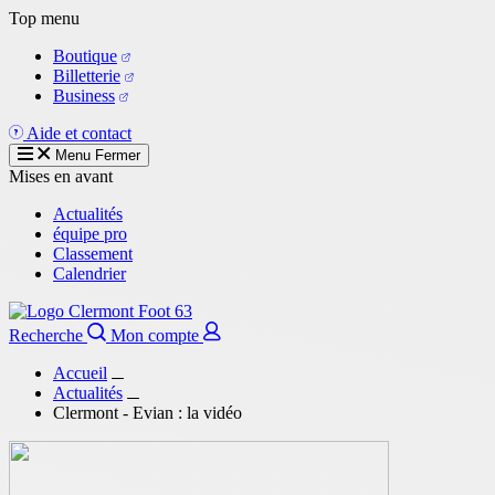
Aller
Top menu
au
Boutique
contenu
Billetterie
principal
Business
Aide et contact
Menu
Fermer
Mises en avant
Actualités
équipe pro
Classement
Calendrier
Recherche
Mon compte
Accueil
Actualités
Clermont - Evian : la vidéo