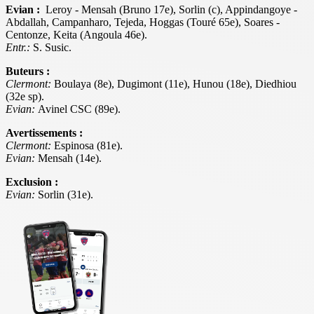
Evian :
Leroy - Mensah (Bruno 17e), Sorlin (c), Appindangoye -
Abdallah, Campanharo, Tejeda, Hoggas (Touré 65e), Soares -
Centonze, Keita (Angoula 46e).
Entr.:
S. Susic.
Buteurs :
Clermont:
Boulaya (8e), Dugimont (11e), Hunou (18e), Diedhiou
(32e sp).
Evian:
Avinel CSC (89e).
Avertissements :
Clermont:
Espinosa (81e).
Evian:
Mensah (14e).
Exclusion :
Evian:
Sorlin (31e).