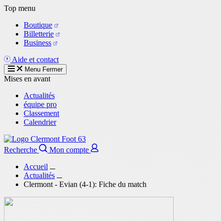
Aller
Top menu
au
Boutique
contenu
Billetterie
principal
Business
Aide et contact
Menu
Fermer
Mises en avant
Actualités
équipe pro
Classement
Calendrier
Recherche
Mon compte
Accueil
Actualités
Clermont - Evian (4-1): Fiche du match