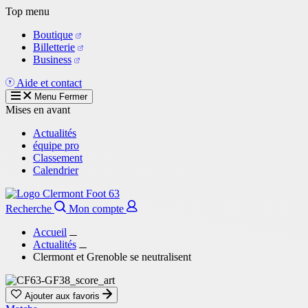
Aller
Top menu
au
Boutique
contenu
Billetterie
principal
Business
Aide et contact
Menu
Fermer
Mises en avant
Actualités
équipe pro
Classement
Calendrier
Recherche
Mon compte
Accueil
Actualités
Clermont et Grenoble se neutralisent
Ajouter aux favoris