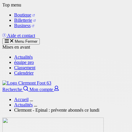
Aller
Top menu
au
Boutique
contenu
Billetterie
principal
Business
Aide et contact
Menu
Fermer
Mises en avant
Actualités
équipe pro
Classement
Calendrier
Recherche
Mon compte
Accueil
Actualités
Clermont - Epinal : prévente abonnés ce lundi