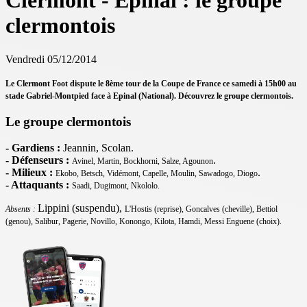
Clermont - Epinal : le groupe
clermontois
Vendredi 05/12/2014
Le Clermont Foot dispute le 8ème tour de la Coupe de France ce samedi à 15h00 au
stade Gabriel-Montpied face à Epinal (National). Découvrez le groupe clermontois.
Le groupe clermontois
- Gardiens :
Jeannin, Scolan.
- Défenseurs :
.
Avinel, Martin, Bockhorni, Salze, Agounon
- Milieux :
.
Ekobo, Betsch, Vidémont, Capelle, Moulin, Sawadogo, Diogo
- Attaquants :
Saadi, Dugimont, Nkololo.
Lippini (suspendu),
Absents :
L'Hostis (reprise), Goncalves (cheville),
Bettiol
(genou), Salibur, Pagerie,
Novillo, Konongo, Kilota, Hamdi, Messi Enguene (choix).