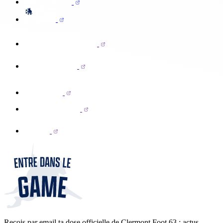
Reçois par email ta dose officielle de Clermont Foot 63 : actus,