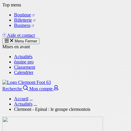
Aller
Top menu
au
Boutique
contenu
Billetterie
principal
Business
Aide et contact
Menu
Fermer
Mises en avant
Actualités
équipe pro
Classement
Calendrier
Recherche
Mon compte
Accueil
Actualités
Clermont - Epinal : le groupe clermontois