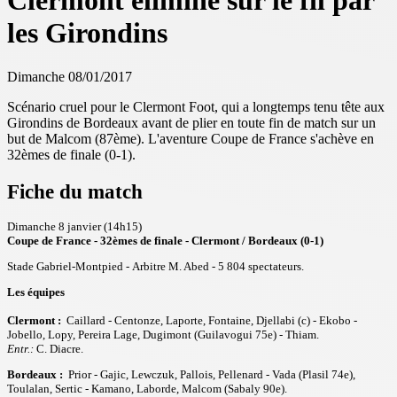
Clermont éliminé sur le fil par
les Girondins
Dimanche 08/01/2017
Scénario cruel pour le Clermont Foot, qui a longtemps tenu tête aux
Girondins de Bordeaux avant de plier en toute fin de match sur un
but de Malcom (87ème). L'aventure Coupe de France s'achève en
32èmes de finale (0-1).
Fiche du match
Dimanche 8 janvier (14h15)
Coupe de France - 32èmes de finale - Clermont / Bordeaux (0-1)
Stade Gabriel-Montpied - Arbitre M. Abed - 5 804 spectateurs.
Les équipes
Clermont :
Caillard - Centonze, Laporte, Fontaine, Djellabi (c) - Ekobo -
Jobello, Lopy, Pereira Lage, Dugimont (Guilavogui 75e) - Thiam.
Entr.:
C. Diacre.
Bordeaux :
Prior - Gajic, Lewczuk, Pallois, Pellenard - Vada (Plasil 74e),
Toulalan, Sertic - Kamano, Laborde, Malcom (Sabaly 90e).