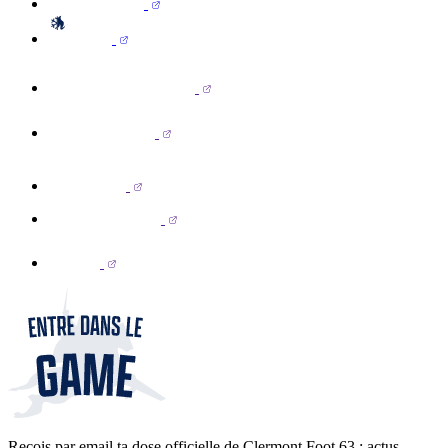
Reçois par email ta dose officielle de Clermont Foot 63 : actus,