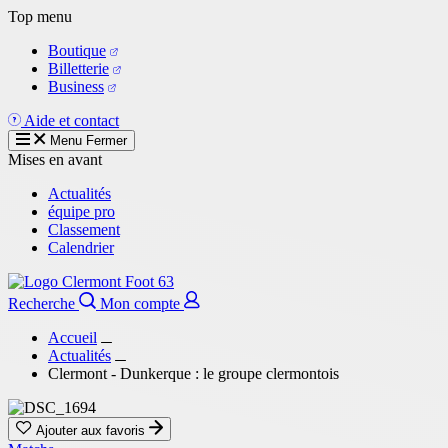
Aller
Top menu
au
Boutique
contenu
Billetterie
principal
Business
Aide et contact
Menu
Fermer
Mises en avant
Actualités
équipe pro
Classement
Calendrier
Recherche
Mon compte
Accueil
Actualités
Clermont - Dunkerque : le groupe clermontois
Ajouter aux favoris