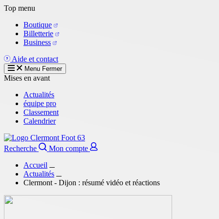
Aller
Top menu
au
Boutique
contenu
Billetterie
principal
Business
Aide et contact
Menu
Fermer
Mises en avant
Actualités
équipe pro
Classement
Calendrier
Recherche
Mon compte
Accueil
Actualités
Clermont - Dijon : résumé vidéo et réactions