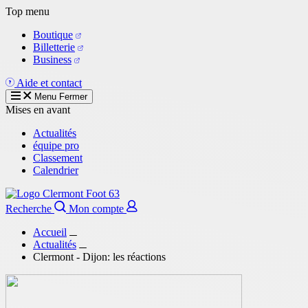
Aller
Top menu
au
Boutique
contenu
Billetterie
principal
Business
Aide et contact
Menu
Fermer
Mises en avant
Actualités
équipe pro
Classement
Calendrier
Recherche
Mon compte
Accueil
Actualités
Clermont - Dijon: les réactions