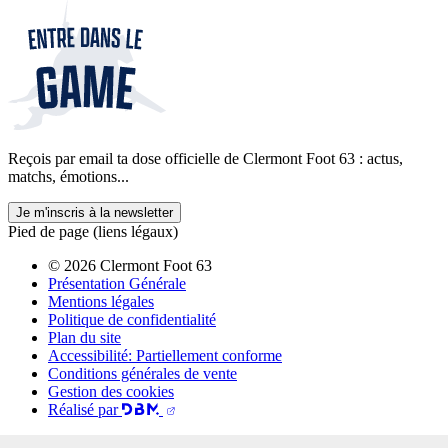
Reçois par email ta dose officielle de Clermont Foot 63 : actus,
matchs, émotions...
Je m'inscris à la newsletter
Pied de page (liens légaux)
© 2026 Clermont Foot 63
Présentation Générale
Mentions légales
Politique de confidentialité
Plan du site
Accessibilité: Partiellement conforme
Conditions générales de vente
Gestion des cookies
Réalisé par