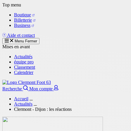
Aller
Top menu
au
Boutique
contenu
Billetterie
principal
Business
Aide et contact
Menu
Fermer
Mises en avant
Actualités
équipe pro
Classement
Calendrier
Recherche
Mon compte
Accueil
Actualités
Clermont - Dijon : les réactions