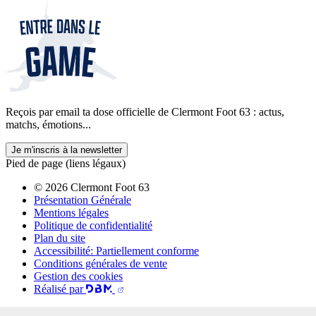
Reçois par email ta dose officielle de Clermont Foot 63 : actus,
matchs, émotions...
Je m'inscris à la newsletter
Pied de page (liens légaux)
© 2026 Clermont Foot 63
Présentation Générale
Mentions légales
Politique de confidentialité
Plan du site
Accessibilité: Partiellement conforme
Conditions générales de vente
Gestion des cookies
Réalisé par