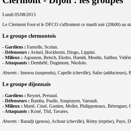
Clermont - Dijon : les groupes
Lundi 05/08/2013
Le Clermont Foot et le DFCO s'affrontent ce mardi soir (20h00) au s
Le groupe clermontois
-
Gardiens :
Farnolle, Scolan.
-
Défenseurs :
Avinel, Bockhorni, Diogo, Lippini.
-
Milieux :
Agounon, Betsch, Ekobo, Hamdi, Moulin, Salibur, Vidém
-
Attaquants :
Dembélé, Dugimont, Nkololo.
Absents :
Imorou (suspendu), Capelle (cheville), Salze (adducteurs), B
Le groupe dijonnais
-
Gardiens :
Reynet, Perraud.
-
Défenseurs :
Bamba, Paulle, Souprayen, Varrault.
-
Milieux :
Marié, Cissé, Gastien, Mollet, Philippoteaux, Bérenguer, 
-
Attaquants :
Koné, Thil, Tavares.
Absents :
Baradji (genou), Achour (cheville), Rémy (reprise), Paye, D