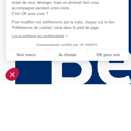
avant de vous déranger, mais on aimerait bien vous
accompagner pendant votre visite...
C'est OK pour vous ?
Pour modifier vos préférences par la suite, cliquez sur le lien
'Préférences de cookies' situé dans le pied de page.
Lire la politique de confidentialité
Consentements certifiés par
Non merci
Je choisis
OK pour moi
Axeptio consent
Plateforme de Gestion du Consentement : Personnalisez vo
Notre plateforme vous permet d'adapter et de gérer vos param