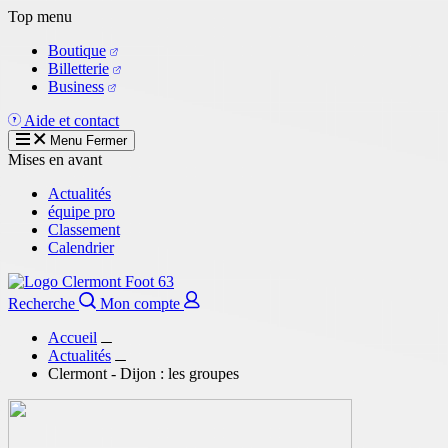
Aller
Top menu
au
Boutique
contenu
Billetterie
principal
Business
Aide et contact
Menu
Fermer
Mises en avant
Actualités
équipe pro
Classement
Calendrier
Recherche
Mon compte
Accueil
Actualités
Clermont - Dijon : les groupes