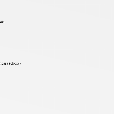
ue.
ncara (choix).