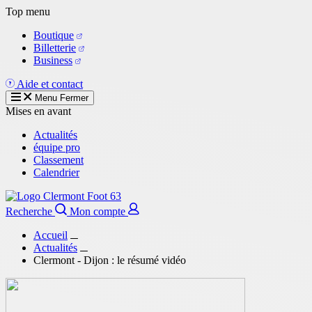
Aller
Top menu
au
Boutique
contenu
Billetterie
principal
Business
Aide et contact
Menu
Fermer
Mises en avant
Actualités
équipe pro
Classement
Calendrier
Recherche
Mon compte
Accueil
Actualités
Clermont - Dijon : le résumé vidéo