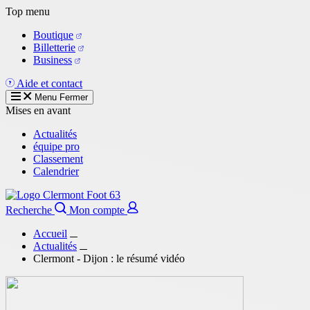
Aller
Top menu
au
Boutique
contenu
Billetterie
principal
Business
Aide et contact
Menu
Fermer
Mises en avant
Actualités
équipe pro
Classement
Calendrier
Recherche
Mon compte
Accueil
Actualités
Clermont - Dijon : le résumé vidéo