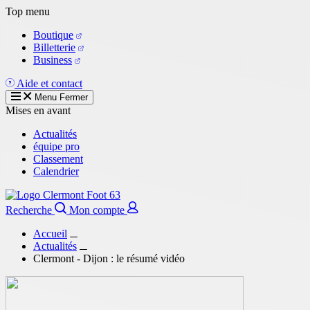
Aller
Top menu
au
Boutique
contenu
Billetterie
principal
Business
Aide et contact
Menu
Fermer
Mises en avant
Actualités
équipe pro
Classement
Calendrier
Recherche
Mon compte
Accueil
Actualités
Clermont - Dijon : le résumé vidéo