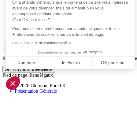
On a attendu d'être sûrs que le contenu de ce site vous intéresse
avant de vous déranger, mais on aimerait bien vous
accompagner pendant votre visite...
C'est OK pour vous ?
Pour modifier vos préférences par la suite, cliquez sur le lien
'Préférences de cookies' situé dans le pied de page.
Lire la politique de confidentialité
Consentements certifiés par
Reçois par email ta dose officielle de Clermont Foot 63 : actus, matchs
Non merci
Je choisis
OK pour moi
Je m'inscris à la newsletter
Axeptio consent
Pied de page (liens légaux)
Plateforme de Gestion du Consentement : Personnalisez vo
© 2026 Clermont Foot 63
Notre plateforme vous permet d'adapter et de gérer vos param
Présentation Générale
Mentions légales
Politique de confidentialité
Plan du site
Accessibilité: Partiellement conforme
Conditions générales de vente
Gestion des cookies
Réalisé par