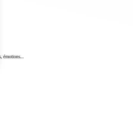
, émotions...
s Options
ètres de confidentialité, en garantissant la conformité avec le