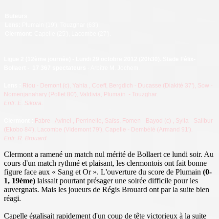
Buteurs
.
Lens:
Plumain (19'), Touzghar (63').
Clermont:
Capelle (25'), Lacombe (27').
Ligue 2 (12ème journée
) - Lundi 29 octobre 2012 (20h30). Stade Félix-
Bollaert - 17 367 spectateurs
- Arbitre M. Jochem.
Lens :
Riou - Demont (c), Yahia
, Coeff, Bergdich - Ducasse (Diakité 37'), Sow
-
Nomenjanahary (Pollet 80'), Valdivia, Plumain - Touzghar.
Entr: E. Sikora.
Cl
ermont :
Fabre - Avinel
, Perrinelle, Saïss, Fomen
- Bayod (c)
, Sylla
- Salibur
(Ekobo 84'), Lacombe (Videmont 79'),
Capelle - Dembélé (Armand 91').
Entr: R. Brouard.
Clermont a ramené un match nul mérité de Bollaert ce lundi soir. Au
cours d'un match rythmé et plaisant, les clermontois ont fait bonne
figure face aux « Sang et Or ». L'ouverture du score de Plumain
(0-
1, 19ème)
laissait pourtant présager une soirée difficile pour les
auvergnats. Mais les joueurs de Régis Brouard ont par la suite bien
réagi.
Capelle égalisait rapidement d'un coup de tête victorieux à la suite