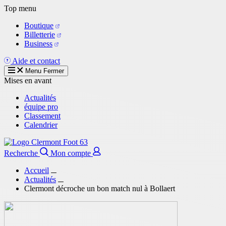
Aller
Top menu
au
Boutique
contenu
Billetterie
principal
Business
Aide et contact
Menu
Fermer
Mises en avant
Actualités
équipe pro
Classement
Calendrier
Recherche
Mon compte
Accueil
Actualités
Clermont décroche un bon match nul à Bollaert