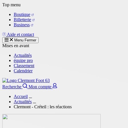
Aller
Top menu
au
Boutique
contenu
Billetterie
principal
Business
Aide et contact
Menu
Fermer
Mises en avant
Actualités
équipe pro
Classement
Calendrier
Recherche
Mon compte
Accueil
Actualités
Clermont - Créteil : les réactions