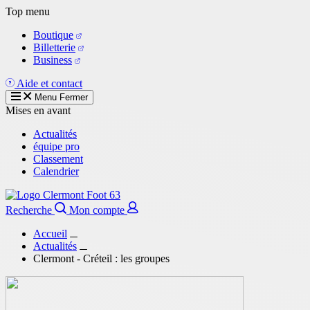
Aller
Top menu
au
Boutique
contenu
Billetterie
principal
Business
Aide et contact
Menu
Fermer
Mises en avant
Actualités
équipe pro
Classement
Calendrier
Recherche
Mon compte
Accueil
Actualités
Clermont - Créteil : les groupes