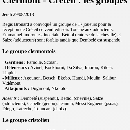
Clermont - Créteil : les groupes
Jeudi 29/08/2013
Régis Brouard a convoqué un groupe de 17 joueurs pour la
réception de Créteil ce vendredi soir. Touché aux adducteurs,
Emmanuel Imorou est incertain. Bettiol (entorse de la cheville) et
Salze (adducteurs) sont forfaits tandis que Dembélé est suspendu.
Le groupe clermontois
-
Gardiens :
Farnolle, Scolan.
-
Défenseurs :
Avinel, Bockhorni, Da Silva, Imorou, Kilota,
Lippini.
-
Milieux :
Agounon,
Betsch, Ekobo, Hamdi, Moulin, Salibur,
Vidémont.
-
Attaquants :
Dugimont, Nkololo.
Absents :
Dembélé (suspendu), Bettiol (cheville), Salze
(adducteurs), Capelle (genou), Jeannin, Messi Enguene (psoas),
Diogo, Latrèche, Touncara (choix).
Le groupe cristolien