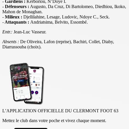
-
Gardiens :
Kerboriou, N’Doye I.
-
Défenseurs :
Augusto, Da Cruz, Di Bartolomeo, Diedhiou, Ikoko,
Mahon de Monaghan.
-
Milieux :
Djellilahine, Lesage, Ludovic, Ndoye C., Seck.
-
Attaquants :
Andriatsima, Belvito, Essombé.
Entr.:
Jean-Luc Vasseur.
Absents :
De Oliveira, Lafon (reprise), Bachiri, Collet, Diaby,
Diarrassouba (choix).
L’APPLICATION OFFICIELLE DU CLERMONT FOOT 63
Mettez le club dans votre poche et vivez chaque moment.