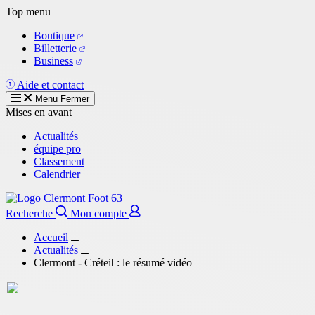
Aller
Top menu
au
Boutique
contenu
Billetterie
principal
Business
Aide et contact
Menu
Fermer
Mises en avant
Actualités
équipe pro
Classement
Calendrier
Recherche
Mon compte
Accueil
Actualités
Clermont - Créteil : le résumé vidéo