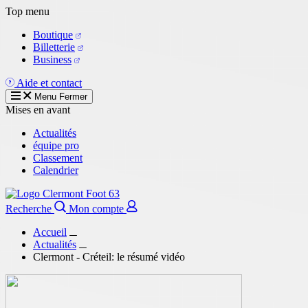
Aller
Top menu
au
Boutique
contenu
Billetterie
principal
Business
Aide et contact
Menu
Fermer
Mises en avant
Actualités
équipe pro
Classement
Calendrier
Recherche
Mon compte
Accueil
Actualités
Clermont - Créteil: le résumé vidéo