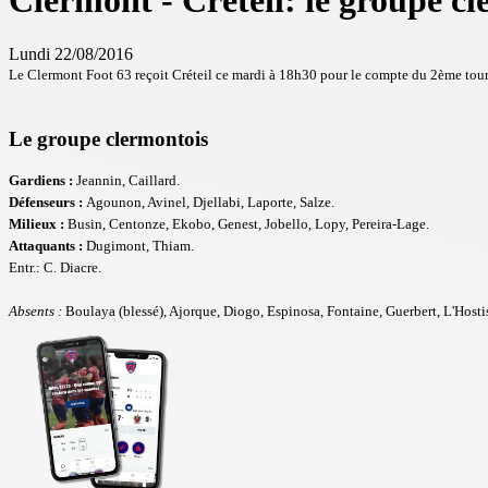
Clermont - Créteil: le groupe c
Lundi 22/08/2016
Le Clermont Foot 63 reçoit Créteil ce mardi à 18h30 pour le compte du 2ème tour
Le groupe clermontois
Gardiens :
Jeannin, Caillard.
Défenseurs :
Agounon, Avinel, Djellabi, Laporte, Salze.
Milieux :
Busin, Centonze, Ekobo, Genest, Jobello, Lopy, Pereira-Lage.
Attaquants :
Dugimont, Thiam.
Entr.: C. Diacre.
Absents :
Boulaya (blessé), Ajorque, Diogo, Espinosa, Fontaine, Guerbert, L'Hostis