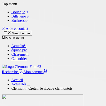
Aller
Top menu
au
Boutique
contenu
Billetterie
principal
Business
Aide et contact
Menu
Fermer
Mises en avant
Actualités
équipe pro
Classement
Calendrier
Recherche
Mon compte
Accueil
Actualités
Clermont - Créteil: le groupe clermontois