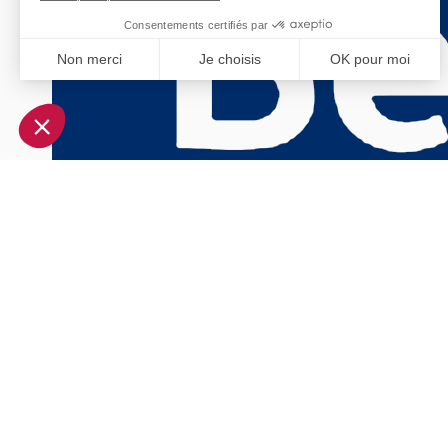
Consentements certifiés par
Non merci
Je choisis
OK pour moi
Axeptio consent
Plateforme de Gestion du Consentement : Personnalisez vo
Notre plateforme vous permet d'adapter et de gérer vos param