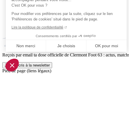
C'est OK pour vous ?
Pour modifier vos préférences par la suite, cliquez sur le lien
'Préférences de cookies' situé dans le pied de page.
Lire la politique de confidentialité
Consentements certifiés par
Non merci
Je choisis
OK pour moi
Reçois par email ta dose officielle de Clermont Foot 63 : actus, matchs
Axeptio consent
Plateforme de Gestion du Consentement : Personnalisez vo
Je m'inscris à la newsletter
Pied de page (liens légaux)
Notre plateforme vous permet d'adapter et de gérer vos param
© 2026 Clermont Foot 63
Présentation Générale
Mentions légales
Politique de confidentialité
Plan du site
Accessibilité: Partiellement conforme
Conditions générales de vente
Gestion des cookies
Réalisé par