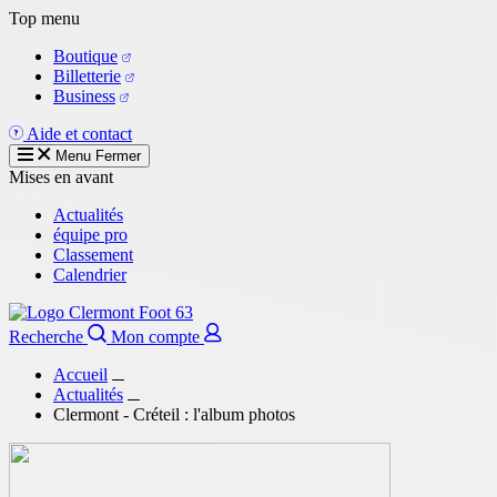
Aller
Top menu
au
Boutique
contenu
Billetterie
principal
Business
Aide et contact
Menu
Fermer
Mises en avant
Actualités
équipe pro
Classement
Calendrier
Recherche
Mon compte
Accueil
Actualités
Clermont - Créteil : l'album photos