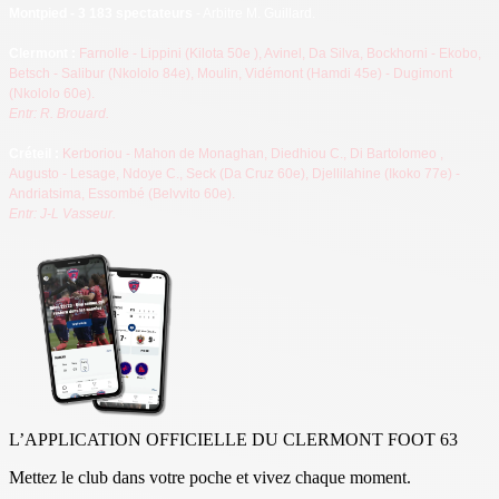
Montpied - 3 183 spectateurs
- Arbitre M. Guillard.
Cl
ermont :
Farnolle - Lippini (Kilota 50e
), Avinel, Da Silva, Bockhorni - Ekobo,
Betsch - Salibur (Nkololo 84e), Moulin, Vidémont (Hamdi 45e) - Dugimont
(Nkololo 60e).
Entr: R. Brouard.
Créteil :
Kerboriou - Mahon de Monaghan, Diedhiou C., Di Bartolomeo
,
Augusto
- Lesage, Ndoye C., Seck
(Da Cruz 60e), Djellilahine (Ikoko 77e) -
Andriatsima, Essombé (Belvvito 60e).
Entr: J-L Vasseur.
L’APPLICATION OFFICIELLE DU CLERMONT FOOT 63
Mettez le club dans votre poche et vivez chaque moment.