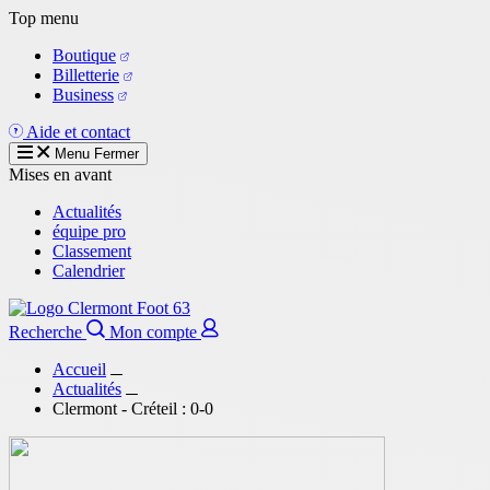
Aller
Top menu
au
Boutique
contenu
Billetterie
principal
Business
Aide et contact
Menu
Fermer
Mises en avant
Actualités
équipe pro
Classement
Calendrier
Recherche
Mon compte
Accueil
Actualités
Clermont - Créteil : 0-0