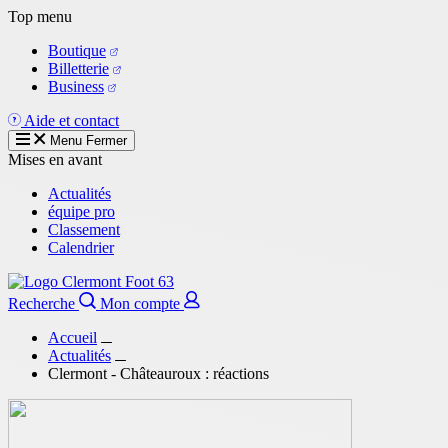
Aller
Top menu
au
Boutique
contenu
Billetterie
principal
Business
Aide et contact
Menu
Fermer
Mises en avant
Actualités
équipe pro
Classement
Calendrier
Recherche
Mon compte
Accueil
Actualités
Clermont - Châteauroux : réactions