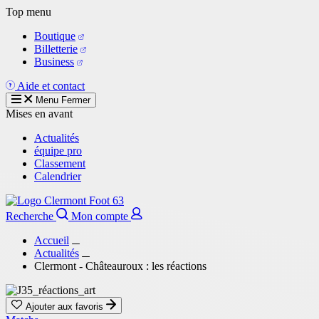
Aller
Top menu
au
Boutique
contenu
Billetterie
principal
Business
Aide et contact
Menu
Fermer
Mises en avant
Actualités
équipe pro
Classement
Calendrier
Recherche
Mon compte
Accueil
Actualités
Clermont - Châteauroux : les réactions
Ajouter aux favoris