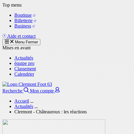
Aller
Top menu
au
Boutique
contenu
Billetterie
principal
Business
Aide et contact
Menu
Fermer
Mises en avant
Actualités
équipe pro
Classement
Calendrier
Recherche
Mon compte
Accueil
Actualités
Clermont - Châteauroux : les réactions