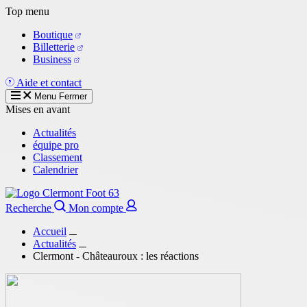
Aller
Top menu
au
Boutique
contenu
Billetterie
principal
Business
Aide et contact
Menu
Fermer
Mises en avant
Actualités
équipe pro
Classement
Calendrier
Recherche
Mon compte
Accueil
Actualités
Clermont - Châteauroux : les réactions