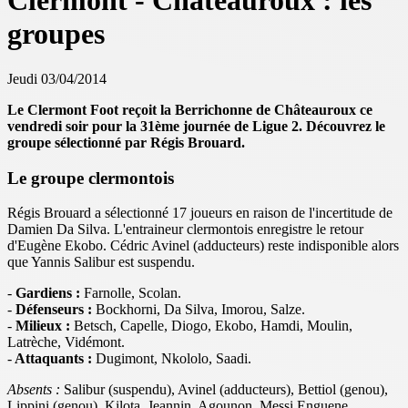
Clermont - Châteauroux : les
groupes
Jeudi 03/04/2014
Le Clermont Foot reçoit la Berrichonne de Châteauroux ce
vendredi soir pour la 31ème journée de Ligue 2. Découvrez le
groupe sélectionné par Régis Brouard.
Le groupe clermontois
Régis Brouard a sélectionné 17 joueurs en raison de l'incertitude de
Damien Da Silva. L'entraineur clermontois enregistre le retour
d'Eugène Ekobo. Cédric Avinel (adducteurs) reste indisponible alors
que Yannis Salibur est suspendu.
-
Gardiens :
Farnolle, Scolan.
-
Défenseurs :
Bockhorni, Da Silva, Imorou, Salze.
-
Milieux :
Betsch, Capelle, Diogo, Ekobo, Hamdi, Moulin,
Latrèche, Vidémont.
-
Attaquants :
Dugimont, Nkololo, Saadi.
Absents :
Salibur (suspendu), Avinel (adducteurs), Bettiol (genou),
Lippini (genou), Kilota, Jeannin, Agounon, Messi Enguene,