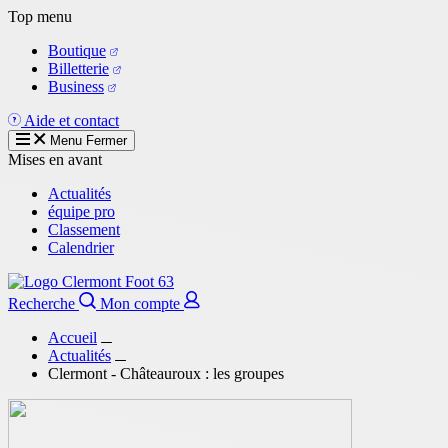
Aller
Top menu
au
Boutique
contenu
Billetterie
principal
Business
Aide et contact
Menu
Fermer
Mises en avant
Actualités
équipe pro
Classement
Calendrier
Recherche
Mon compte
Accueil
Actualités
Clermont - Châteauroux : les groupes