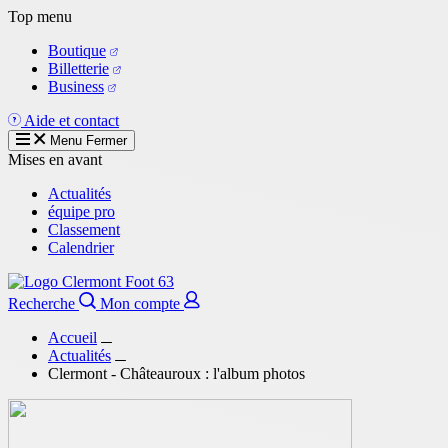
Aller
Top menu
au
Boutique
contenu
Billetterie
principal
Business
Aide et contact
Menu
Fermer
Mises en avant
Actualités
équipe pro
Classement
Calendrier
Recherche
Mon compte
Accueil
Actualités
Clermont - Châteauroux : l'album photos