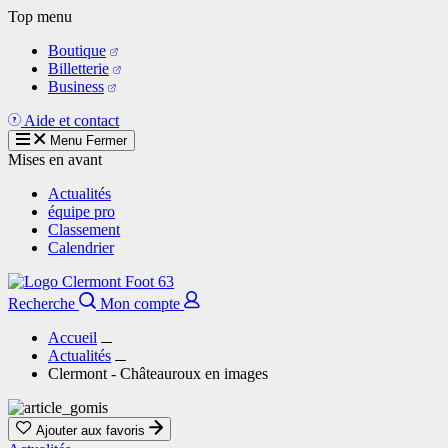
Aller
Top menu
au
Boutique
contenu
Billetterie
principal
Business
Aide et contact
Menu
Fermer
Mises en avant
Actualités
équipe pro
Classement
Calendrier
Recherche
Mon compte
Accueil
Actualités
Clermont - Châteauroux en images
Ajouter aux favoris