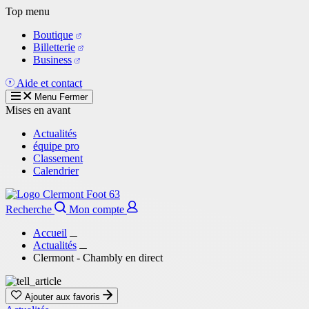
Aller
Top menu
au
Boutique
contenu
Billetterie
principal
Business
Aide et contact
Menu
Fermer
Mises en avant
Actualités
équipe pro
Classement
Calendrier
Recherche
Mon compte
Accueil
Actualités
Clermont - Chambly en direct
Ajouter aux favoris