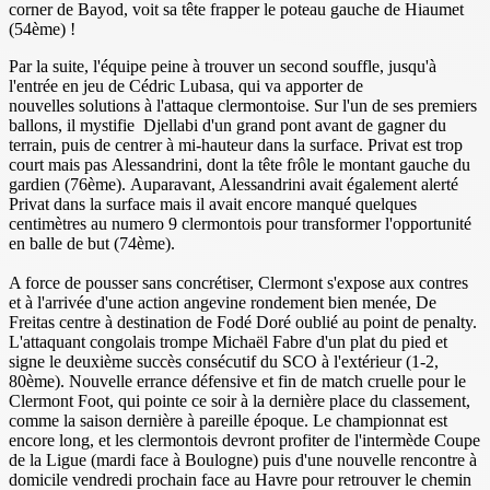
corner de Bayod, voit sa tête frapper le poteau gauche de Hiaumet
(54ème) !
Par la suite, l'équipe peine à trouver un second souffle, jusqu'à
l'entrée en jeu de Cédric Lubasa, qui va apporter de
nouvelles solutions à l'attaque clermontoise. Sur l'un de ses premiers
ballons, il mystifie Djellabi d'un grand pont avant de gagner du
terrain, puis de centrer à mi-hauteur dans la surface. Privat est trop
court mais pas Alessandrini, dont la tête frôle le montant gauche du
gardien (76ème). Auparavant, Alessandrini avait également alerté
Privat dans la surface mais il avait encore manqué quelques
centimètres au numero 9 clermontois pour transformer l'opportunité
en balle de but (74ème).
A force de pousser sans concrétiser, Clermont s'expose aux contres
et à l'arrivée d'une action angevine rondement bien menée, De
Freitas centre à destination de Fodé Doré oublié au point de penalty.
L'attaquant congolais trompe Michaël Fabre d'un plat du pied et
signe le deuxième succès consécutif du SCO à l'extérieur (1-2,
80ème). Nouvelle errance défensive et fin de match cruelle pour le
Clermont Foot, qui pointe ce soir à la dernière place du classement,
comme la saison dernière à pareille époque. Le championnat est
encore long, et les clermontois devront profiter de l'intermède Coupe
de la Ligue (mardi face à Boulogne) puis d'une nouvelle rencontre à
domicile vendredi prochain face au Havre pour retrouver le chemin