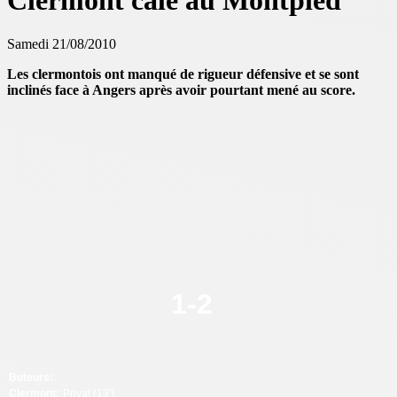
Clermont cale au Montpied
Samedi 21/08/2010
Les clermontois ont manqué de rigueur défensive et se sont
inclinés face à Angers après avoir pourtant mené au score.
1
-
2
Buteurs:
Clermont
:
Privat (13').