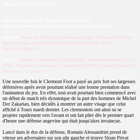
Angers:
Henin (25'), Doré (81').
Ligue 2
(4ème journée) - Vendredi 20 aout (20h00).
Stade Gabriel-Montpied - 3 608 spectateurs
- Arbitre M. Desiage.
Clermont :
Fabre (c) - Esor, Salze, Abdoulaye, Cellier - Chaussidière, Ekobo -
Haquin (Lubasa 71'), Bayod (Sauvadet 82'), Alessandrini - Privat.
Entr: M. Der Zakarian.
Angers
:
Hiaumet - Deroff, Henin, Gillet, Djellabi - Bourgaud (Manceau 57'), De
Freitas, Stephan (c), Renouard - Charbonnier (Dore 66'), Keserü (Couturier 82').
Entraîneur : J-L. Garcia.
Une nouvelle fois le Clermont Foot a payé au prix fort ses largesses
défensives après avoir pourtant réalisé une bonne prestation dans
l'animation du jeu. En effet, tout avait pourtant bien commencé avec
un début de match très dynamique de la part des hommes de Michel
Der Zakarian, bien décidés à montrer un autre visage que celui
affiché à Tours mardi dernier. Les clermontois ont ainsi su se
projeter rapidement vers l'avant et ont fait plier dès le premier quart
d'heure une défense angevine qui était jusqu'alors invaincue.
Lancé dans le dos de la défense, Romain Alessandrini prend de
vitesse ses adversaires sur son aile gauche et trouve Sloan Privat