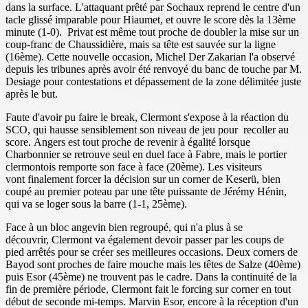
dans la surface. L'attaquant prêté par Sochaux reprend le centre d'un
tacle glissé imparable pour Hiaumet, et ouvre le score dès la 13ème
minute (1-0). Privat est même tout proche de doubler la mise sur un
coup-franc de Chaussidière, mais sa tête est sauvée sur la ligne
(16ème). Cette nouvelle occasion, Michel Der Zakarian l'a observé
depuis les tribunes après avoir été renvoyé du banc de touche par M.
Desiage pour contestations et dépassement de la zone délimitée juste
après le but.
Faute d'avoir pu faire le break, Clermont s'expose à la réaction du
SCO, qui hausse sensiblement son niveau de jeu pour recoller au
score. Angers est tout proche de revenir à égalité lorsque
Charbonnier se retrouve seul en duel face à Fabre, mais le portier
clermontois remporte son face à face (20ème). Les visiteurs
vont finalement forcer la décision sur un corner de Keserü, bien
coupé au premier poteau par une tête puissante de Jérémy Hénin,
qui va se loger sous la barre (1-1, 25ème).
Face à un bloc angevin bien regroupé, qui n'a plus à se
découvrir, Clermont va également devoir passer par les coups de
pied arrêtés pour se créer ses meilleures occasions. Deux corners de
Bayod sont proches de faire mouche mais les têtes de Salze (40ème)
puis Esor (45ème) ne trouvent pas le cadre. Dans la continuité de la
fin de première période, Clermont fait le forcing sur corner en tout
début de seconde mi-temps. Marvin Esor, encore à la réception d'un