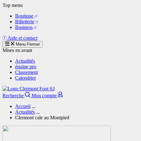
Aller
Top menu
au
Boutique
contenu
Billetterie
principal
Business
Aide et contact
Menu
Fermer
Mises en avant
Actualités
équipe pro
Classement
Calendrier
Recherche
Mon compte
Accueil
Actualités
Clermont cale au Montpied