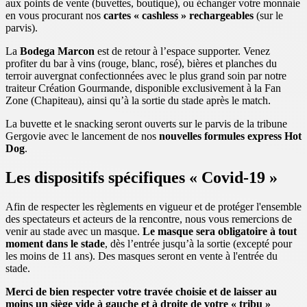
aux points de vente (buvettes, boutique), ou échanger votre monnaie
en vous procurant nos
cartes « cashless »
rechargeables
(sur le
parvis).
La
Bodega Marcon
est de retour à l’espace supporter. Venez
profiter du bar à vins (rouge, blanc, rosé), bières et planches du
terroir auvergnat confectionnées avec le plus grand soin par notre
traiteur Création Gourmande, disponible exclusivement à la Fan
Zone (Chapiteau), ainsi qu’à la sortie du stade après le match.
La buvette et le snacking seront ouverts sur le parvis de la tribune
Gergovie avec le lancement de nos
nouvelles formules express Hot
Dog
.
Les dispositifs spécifiques « Covid-19 »
Afin de respecter les règlements en vigueur et de protéger l'ensemble
des spectateurs et acteurs de la rencontre, nous vous remercions de
venir au stade avec un masque.
Le masque sera obligatoire à tout
moment dans le stade
, dès l’entrée jusqu’à la sortie (excepté pour
les moins de 11 ans). Des masques seront en vente à l'entrée du
stade.
Merci de bien respecter votre travée choisie et de laisser au
moins un siège vide à gauche et à droite de votre « tribu »