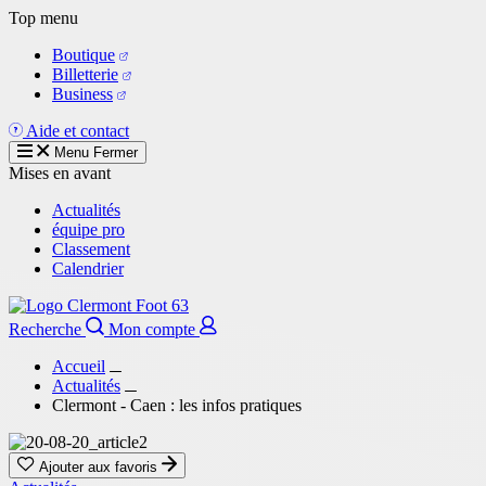
Aller
Top menu
au
Boutique
contenu
Billetterie
principal
Business
Aide et contact
Menu
Fermer
Mises en avant
Actualités
équipe pro
Classement
Calendrier
Recherche
Mon compte
Accueil
Actualités
Clermont - Caen : les infos pratiques
Ajouter aux favoris