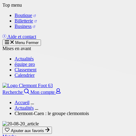
Aller
Top menu
au
Boutique
contenu
Billetterie
principal
Business
Aide et contact
Menu
Fermer
Mises en avant
Actualités
équipe pro
Classement
Calendrier
Recherche
Mon compte
Accueil
Actualités
Clermont-Caen : le groupe clermontois
Ajouter aux favoris