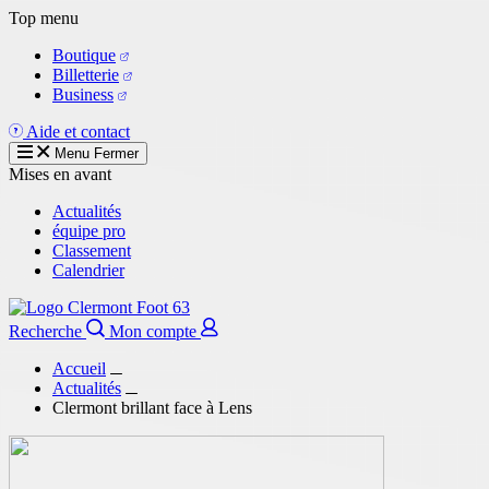
Aller
Top menu
au
Boutique
contenu
Billetterie
principal
Business
Aide et contact
Menu
Fermer
Mises en avant
Actualités
équipe pro
Classement
Calendrier
Recherche
Mon compte
Accueil
Actualités
Clermont brillant face à Lens