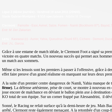
Ligue 2 (4ème journée
) - Vendredi 19 aout 2011 (20h00).
Stade Gabriel-Montpied - 6 510 spectateurs
- Arbitre M. Desiage.
Cl
ermont :
Farnolle - Esor, Avinel, Salze, Fomen - Namli
(Bockhorni 87'), Bayod, 
Entr: M. Der Zakarian.
Lens :
Kasraoui (c) - Aurier, Yahia, Queudrue (Touré 65'), Cichero
- Demont, Ducas
Entr: J-L. Garcia.
Grâce à une entame de match idéale, le Clermont Foot a signé sa premi
victoire en quatre matchs. Un nouveau succès qui permet aux hommes d
un match aux sommets.
Même si les lensois sont les premiers à passer à l'offensive, grâce à d
effet faire preuve d'un grand réalisme en marquant sur leurs deux pre
A la suite d'un premier centre dangereux de Namli, Yahia manque de t
8ème)
. La défense artésienne, prise de court, se montre à nouveau en 
joue encore de malchance en déviant le ballon plein axe à destination 
KO total de son équipe. Sur un corner frappé par Alessandrini, il dévie
Sonné, le Racing ne refait surface qu'à la demi-heure de jeu. Mais Baa
arrêté, Clermont reste également menaçant. A la retombée d'un coup-f