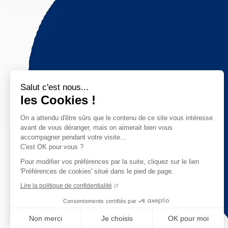
Salut c'est nous...
les Cookies !
On a attendu d'être sûrs que le contenu de ce site vous intéresse
avant de vous déranger, mais on aimerait bien vous
accompagner pendant votre visite...
C'est OK pour vous ?
Pour modifier vos préférences par la suite, cliquez sur le lien
'Préférences de cookies' situé dans le pied de page.
Lire la politique de confidentialité
Consentements certifiés par
Non merci
Je choisis
OK pour moi