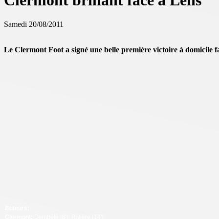
Clermont brillant face à Lens
Samedi 20/08/2011
Le Clermont Foot a signé une belle première victoire à domicile fa
Buteurs:
Clermont:
Dembélé (8'), Rivière (14').