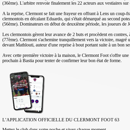
(36ème). L'arbitre renvoie finalement les 22 acteurs aux vestiaires sur
A la reprise, Clermont se fait une frayeur en offrant à Lens un coup-f
clermontois en décalant Eduardo, qui s'était démarqué au second poteau
(56ème). Dominateurs en début de deuxième période, les joueurs de J
Les clermontois gèrent leur avance de 2 buts et procèdent en contres, 
(77ème). Clermont s'achemine tranquillement vers la victoire, magré u
devant Mathlouti, auteur d'une reprise à bout portant suite à un bon se
Avec cette première victoire à la maison, le Clermont Foot s'offre une
prochain à Bastia pour tenter de confirmer leur bon état de forme.
L’APPLICATION OFFICIELLE DU CLERMONT FOOT 63
Mettez le club dans votre poche et vivez chaque moment.