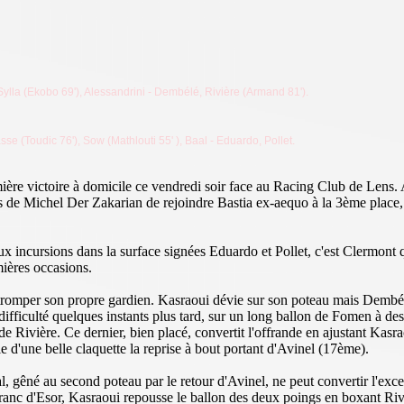
Sylla (Ekobo 69'), Alessandrini - Dembélé, Rivière (Armand 81').
se (Toudic 76'), Sow (Mathlouti 55'
), Baal - Eduardo, Pollet.
ère victoire à domicile ce vendredi soir face au Racing Club de Lens. A
e Michel Der Zakarian de rejoindre Bastia ex-aequo à la 3ème place, ju
eux incursions dans la surface signées Eduardo et Pollet, c'est Clermont 
mières occasions.
romper son propre gardien. Kasraoui dévie sur son poteau mais Dembélé
difficulté quelques instants plus tard, sur un long ballon de Fomen à des
de Rivière. Ce dernier, bien placé, convertit l'offrande en ajustant Kasr
 d'une belle claquette la reprise à bout portant d'Avinel (17ème).
l, gêné au second poteau par le retour d'Avinel, ne peut convertir l'ex
ranc d'Esor, Kasraoui repousse le ballon des deux poings en boxant Riv