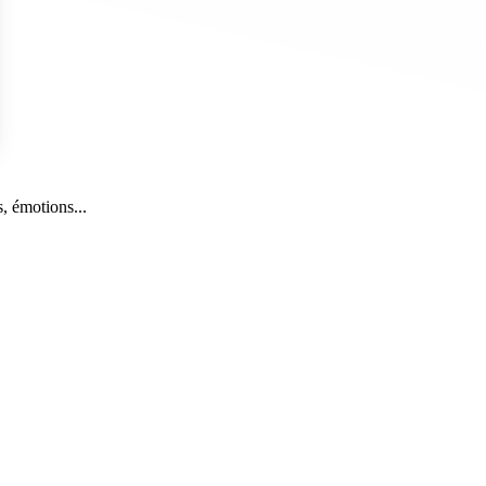
s Options
, émotions...
ètres de confidentialité, en garantissant la conformité avec le