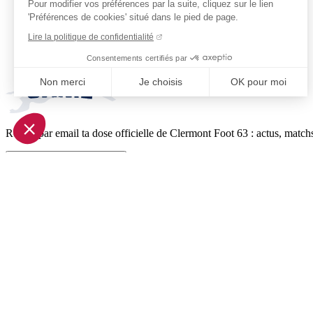
Pour modifier vos préférences par la suite, cliquez sur le lien
'Préférences de cookies' situé dans le pied de page.
Lire la politique de confidentialité
Consentements certifiés par
Non merci
Je choisis
OK pour moi
Axeptio consent
Plateforme de Gestion du Consentement : Personnalisez vo
Reçois par email ta dose officielle de Clermont Foot 63 : actus, matchs
Notre plateforme vous permet d'adapter et de gérer vos param
Je m'inscris à la newsletter
Pied de page (liens légaux)
© 2026 Clermont Foot 63
Présentation Générale
Mentions légales
Politique de confidentialité
Plan du site
Accessibilité: Partiellement conforme
Conditions générales de vente
Gestion des cookies
Réalisé par