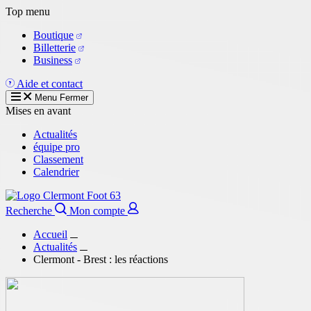
Aller
Top menu
au
Boutique
contenu
Billetterie
principal
Business
Aide et contact
Menu
Fermer
Mises en avant
Actualités
équipe pro
Classement
Calendrier
Recherche
Mon compte
Accueil
Actualités
Clermont - Brest : les réactions