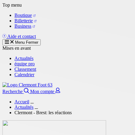
Aller
Top menu
au
Boutique
contenu
Billetterie
principal
Business
Aide et contact
Menu
Fermer
Mises en avant
Actualités
équipe pro
Classement
Calendrier
Recherche
Mon compte
Accueil
Actualités
Clermont - Brest: les réactions