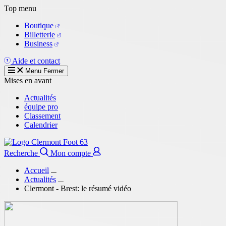
Aller
Top menu
au
Boutique
contenu
Billetterie
principal
Business
Aide et contact
Menu
Fermer
Mises en avant
Actualités
équipe pro
Classement
Calendrier
Recherche
Mon compte
Accueil
Actualités
Clermont - Brest: le résumé vidéo