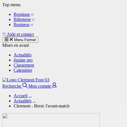
Aller
Top menu
au
Boutique
contenu
Billetterie
principal
Business
Aide et contact
Menu
Fermer
Mises en avant
Actualités
équipe pro
Classement
Calendrier
Recherche
Mon compte
Accueil
Actualités
Clermont - Brest: l'avant-match