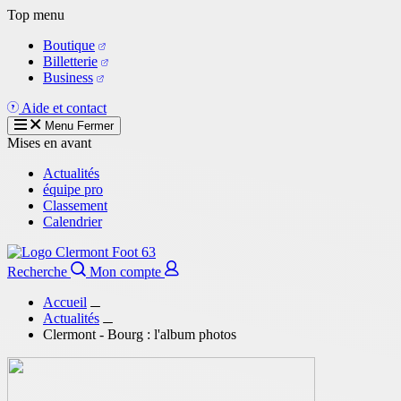
Aller
Top menu
au
Boutique
contenu
Billetterie
principal
Business
Aide et contact
Menu
Fermer
Mises en avant
Actualités
équipe pro
Classement
Calendrier
Recherche
Mon compte
Accueil
Actualités
Clermont - Bourg : l'album photos