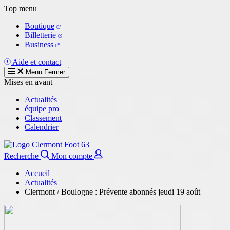
Aller
Top menu
au
Boutique
contenu
Billetterie
principal
Business
Aide et contact
Menu
Fermer
Mises en avant
Actualités
équipe pro
Classement
Calendrier
Recherche
Mon compte
Accueil
Actualités
Clermont / Boulogne : Prévente abonnés jeudi 19 août