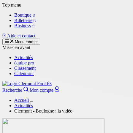
Aller
Top menu
au
Boutique
contenu
Billetterie
principal
Business
Aide et contact
Menu
Fermer
Mises en avant
Actualités
équipe pro
Classement
Calendrier
Recherche
Mon compte
Accueil
Actualités
Clermont - Boulogne : la vidéo