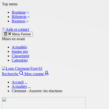
Aller
Top menu
au
Boutique
contenu
Billetterie
principal
Business
Aide et contact
Menu
Fermer
Mises en avant
Actualités
équipe pro
Classement
Calendrier
Recherche
Mon compte
Accueil
Actualités
Clermont - Auxerre: les réactions