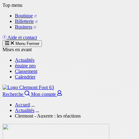
Aller
Top menu
au
Boutique
contenu
Billetterie
principal
Business
Aide et contact
Menu
Fermer
Mises en avant
Actualités
équipe pro
Classement
Calendrier
Recherche
Mon compte
Accueil
Actualités
Clermont - Auxerre : les réactions