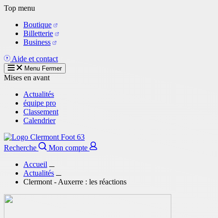
Aller
Top menu
au
Boutique
contenu
Billetterie
principal
Business
Aide et contact
Menu
Fermer
Mises en avant
Actualités
équipe pro
Classement
Calendrier
Recherche
Mon compte
Accueil
Actualités
Clermont - Auxerre : les réactions