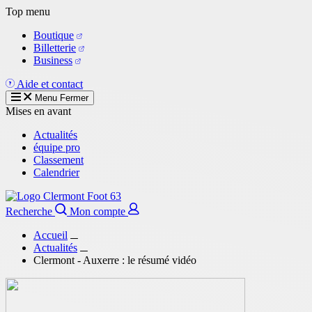
Aller
Top menu
au
Boutique
contenu
Billetterie
principal
Business
Aide et contact
Menu
Fermer
Mises en avant
Actualités
équipe pro
Classement
Calendrier
Recherche
Mon compte
Accueil
Actualités
Clermont - Auxerre : le résumé vidéo