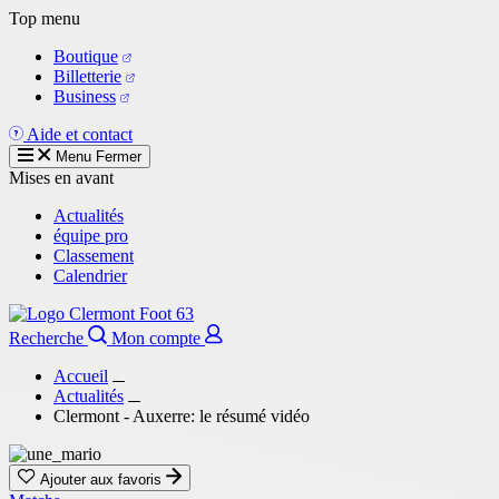
Aller
Top menu
au
Boutique
contenu
Billetterie
principal
Business
Aide et contact
Menu
Fermer
Mises en avant
Actualités
équipe pro
Classement
Calendrier
Recherche
Mon compte
Accueil
Actualités
Clermont - Auxerre: le résumé vidéo
Ajouter aux favoris